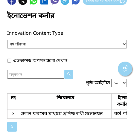
আপনার মতামত প্রদান করুন
ইনোভেশন কর্নার
Innovation Content Type
এডভান্সড অপশনগুলো দেখান
পৃষ্ঠা আইটেম
নং
শিরোনাম
ইনোভে
কর্নার ট
১
গুলল ফরমের মাধ্যমে প্রশিক্ষণার্থী মনোনয়ন
কর্ম পরিকল
১