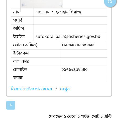
নাম
এস, এম, শাহজাহান সিরাজ
পদবি
অফিস
ইমেইল
sufokotalipara
@fisheries.gov.bd
ফোন (অফিস)
+৮৮০২৪৭৮৮২৩০২০
ইন্টারকম
কক্ষ নম্বর
মোবাইল
০১৭৬৯৪৫৯২৪০
ফ্যাক্স
ভিকার্ড ডাউনলোড করুন
•
দেখুন
১
দেখছেন ১ থেকে ১ পর্যন্ত, মোট ১ এন্ট্রি