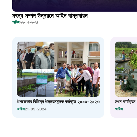
মৎস্য সম্পদ উন্নয়নে আইন বাস্তবায়ন
অফিস
২২-০৫-২০২৪
উপজেলার বিভিন্ন উন্নয়নমূলক কর্মকান্ড ২০০৯-২০২৩
মৎস কার্যক্রম
অফিস
অফিস
21-05-2024