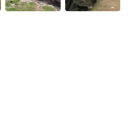
৮
়তা লাইন
০৯
র্মচারী কল্যাণ বোর্ড হটলাইন
০৮৮৮৮৮৮৮
নিয়ন্ত্রণ হটলাইন
১৩
যন্তরীণ নৌ-পরিবহন হটলাইন