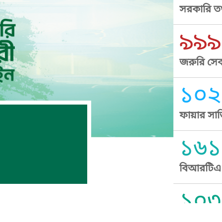
সরকারি তথ
৯৯৯
জরুরি সেব
১০২
ফায়ার সার
১৬১
বিআরটিএ স
১০৩
সুপ্রীম কোর