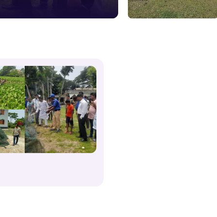
১০৯
শিশু সহায
১৬১
বাংলাদেশ ক
০১৯
মাদকদ্রব্য 
১৬১
জরুরী অভ্