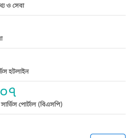
্য ও সেবা
া
্ভিস হটলাইন
০৭
ার্ভিস পোর্টাল (বিএসপি)
্ট হেল্পলাইন