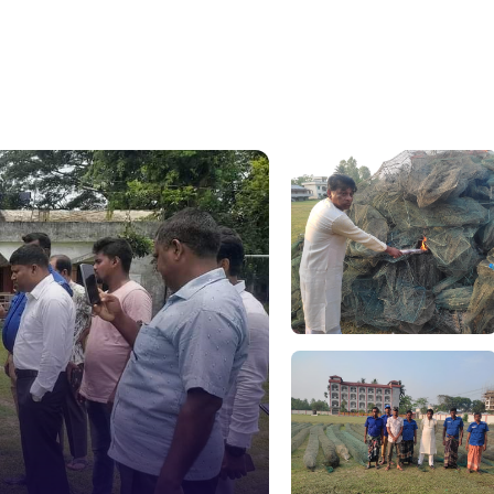
১০৯
নারী ও শিশ
১০৬
দুদক
১০২
দুর্যোগের 
১৬১
স্মার্ট ভূমি