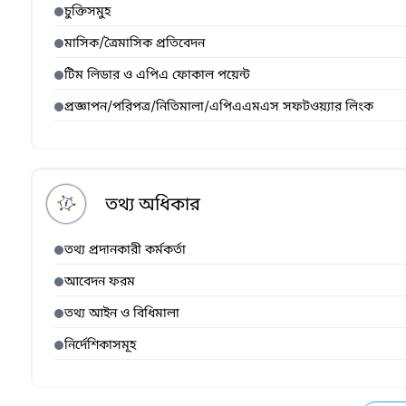
চুক্তিসমুহ
মাসিক/ত্রৈমাসিক প্রতিবেদন
টিম লিডার ও এপিএ ফোকাল পয়েন্ট
প্রজ্ঞাপন/পরিপত্র/নিতিমালা/এপিএএমএস সফটওয়্যার লিংক
তথ্য অধিকার
তথ্য প্রদানকারী কর্মকর্তা
আবেদন ফরম
তথ্য আইন ও বিধিমালা
নির্দেশিকাসমূহ