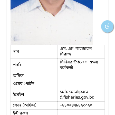
এস, এম, শাহজাহান
নাম
সিরাজ
সিনিয়র উপজেলা মৎস্য
পদবি
কর্মকর্তা
অফিস
ওয়েব পোর্টল
sufokotalipara
ইমেইল
@fisheries.gov.bd
ফোন (অফিস)
+৮৮০২৪৭৮৮২৩০২০
ইন্টারকম