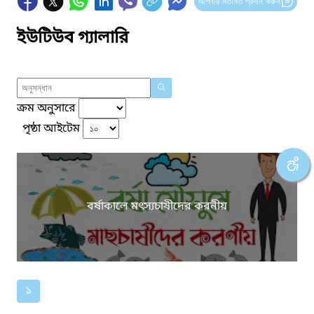
আপনার মতামত প্রদান করুন
ইউটিউব গ্যালারি
ক্রম অনুসারে
পৃষ্ঠা আইটেম
বর্ষাকালে মৎস্যচাষীদের করনীয়
১